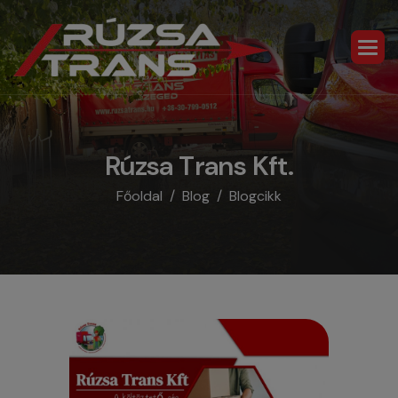
R
ú
z
s
a
T
r
a
n
s
K
f
t
.
Főoldal
Blog
Blogcikk